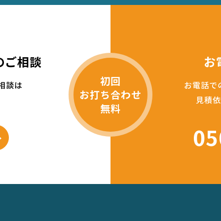
のご相談
お
初回
相談は
お電話で
お打ち合わせ
見積依
無料
05